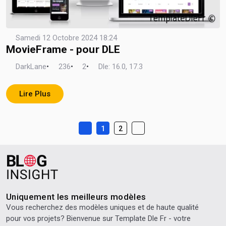
Samedi 12 Octobre 2024 18:24
MovieFrame - pour DLE
DarkLane
•
236
•
2
•
Dle: 16.0, 17.3
Lire Plus
1
2
Uniquement les meilleurs modèles
Vous recherchez des modèles uniques et de haute qualité
pour vos projets? Bienvenue sur
Template Dle Fr
- votre