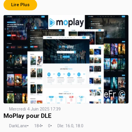
Lire Plus
Mercredi 4 Juin 2025 17:39
MoPlay pour DLE
DarkLane
•
184
•
0
•
Dle: 16.0, 18.0