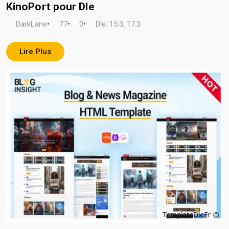
KinoPort pour Dle
DarkLane
•
77
•
0
•
Dle: 15.3, 17.3
Lire Plus