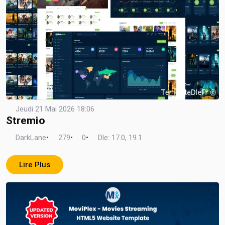
Jeudi 21 Mai 2026 18:06
Stremio
DarkLane
•
279
•
0
•
Dle: 17.0, 19.1
Lire Plus