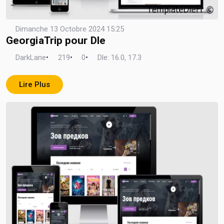
Dimanche 13 Octobre 2024 15:25
GeorgiaTrip pour Dle
DarkLane
•
219
•
0
•
Dle: 16.0, 17.3
Lire Plus