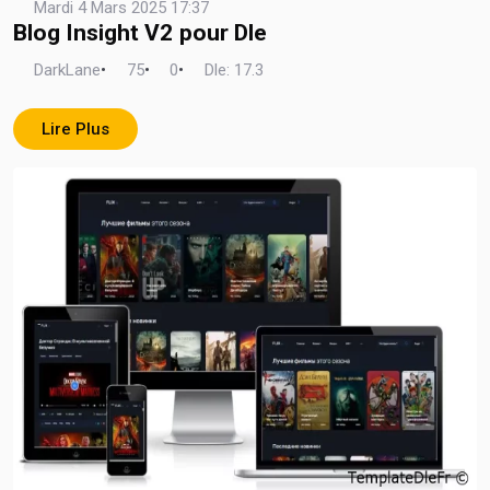
Mardi 4 Mars 2025 17:37
Blog Insight V2 pour Dle
DarkLane
•
75
•
0
•
Dle: 17.3
Lire Plus