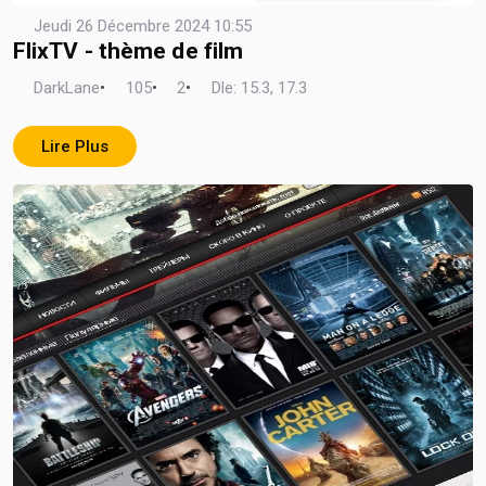
Jeudi 26 Décembre 2024 10:55
FlixTV - thème de film
DarkLane
•
105
•
2
•
Dle: 15.3, 17.3
Lire Plus