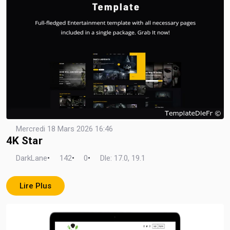
Mercredi 18 Mars 2026 16:46
4K Star
DarkLane
•
142
•
0
•
Dle: 17.0, 19.1
Lire Plus