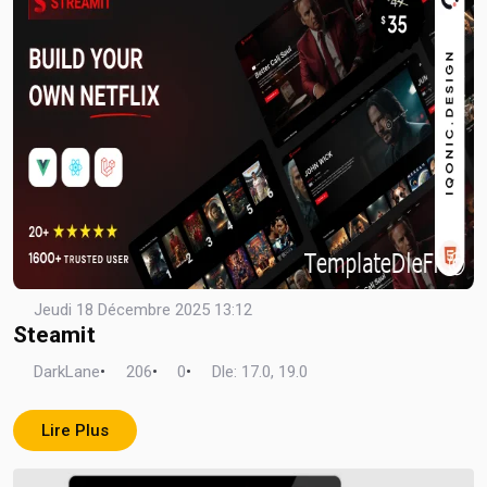
Jeudi 18 Décembre 2025 13:12
Steamit
DarkLane
•
206
•
0
•
Dle: 17.0, 19.0
Lire Plus