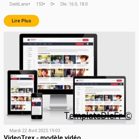
DarkLane
•
153
•
0
•
Dle: 16.0, 18.0
Lire Plus
Mardi 22 Avril 2025 19:03
VideoTrex - modèle vidéo