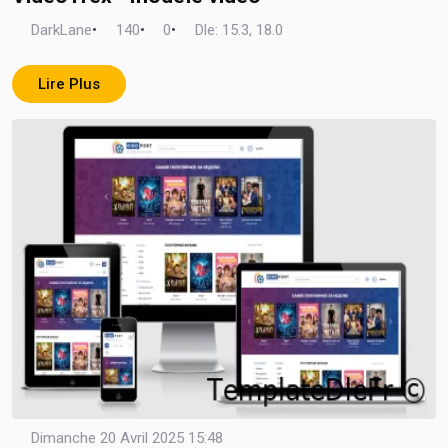
DarkLane
•
140
•
0
•
Dle: 15.3, 18.0
Lire Plus
Dimanche 20 Avril 2025 15:48