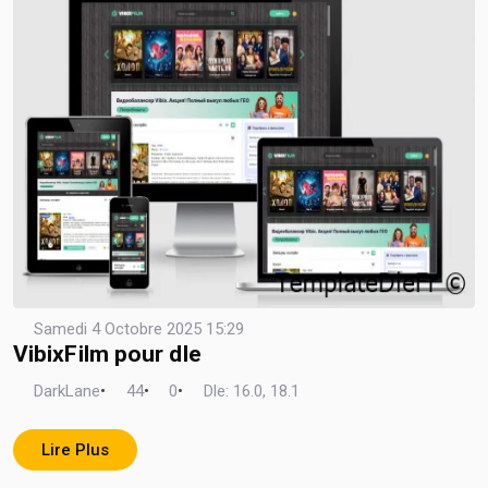
Samedi 4 Octobre 2025 15:29
VibixFilm pour dle
DarkLane
•
44
•
0
•
Dle: 16.0, 18.1
Lire Plus