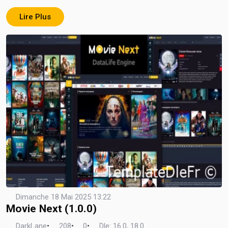
Lire Plus
Dimanche 18 Mai 2025 13:22
Movie Next (1.0.0)
DarkLane
•
208
•
0
•
Dle: 16.0, 18.0