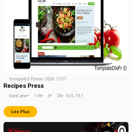
Vendredi 6 Février 2026 17:07
Recipes Press
DarkLane
•
118
•
0
•
Dle: 16.0, 19.1
Lire Plus