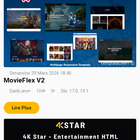
Dimanche 29 Mars 2026 18:40
MovieFlex V2
DarkLane
•
104
•
0
•
Dle: 17.0, 19.1
Lire Plus