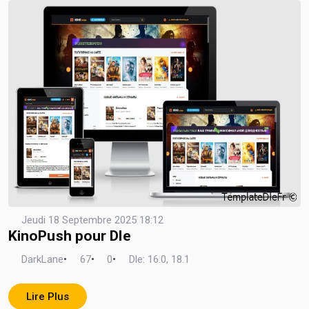
Jeudi 18 Septembre 2025 18:12
KinoPush pour Dle
DarkLane
•
67
•
0
•
Dle: 16.0, 18.1
Lire Plus