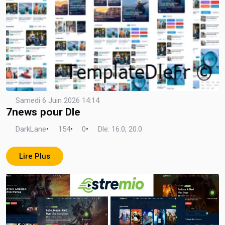
Samedi 6 Juin 2026 14:14
7news pour Dle
DarkLane
•
154
•
0
•
Dle: 16.0, 20.0
Lire Plus