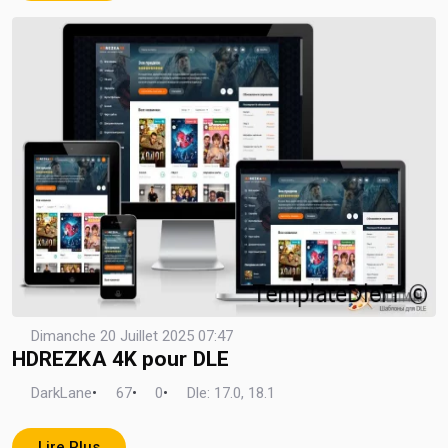
Dimanche 20 Juillet 2025 07:47
HDREZKA 4K pour DLE
DarkLane
•
67
•
0
•
Dle: 17.0, 18.1
Lire Plus