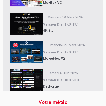
MovBok V2
Mercredi 18 Mars 2026
Version Dle:
17.0, 19.1
4K Star
Dimanche 29 Mars 2026
Version Dle:
17.0, 19.1
MovieFlex V2
Samedi 6 Juin 2026
Version Dle:
18.0, 20.0
DevForge
Votre météo