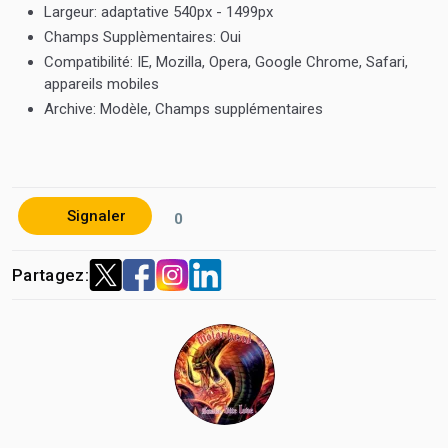
Largeur:
adaptative 540px - 1499px
100% réactif
Champs Supplèmentaires:
Oui
Code propre
Compatibilité:
IE, Mozilla, Opera, Google Chrome, Safari,
appareils mobiles
Design créatif avec les dernières tendances.
Archive:
Modèle, Champs supplémentaires
Bootstrap 5.x
Design génial et moderne
Rapide, léger et puissant
Effets de transition fluides
Signaler
0
Disposition flexible
Personnalisation facile
Partagez:
SEO optimisé
Effets et fonctionnalités uniques
Prise en charge de tous les navigateurs