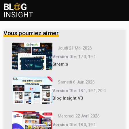
Vous pourriez aimer
Jeudi 21 Mai 2026
Version Dle:
17.0, 19.1
Stremio
Samedi 6 Juin 2026
Version Dle:
18.1, 19.1, 20.0
Blog Insight V3
Mercredi 22 Avril 2026
Version Dle:
18.0, 19.1