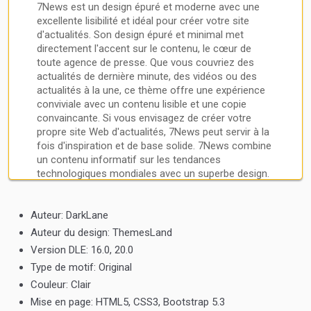
7News est un design épuré et moderne avec une
excellente lisibilité et idéal pour créer votre site
d'actualités. Son design épuré et minimal met
directement l'accent sur le contenu, le cœur de
Invités
identifiant et mot de passe
d'inscription
toute agence de presse. Que vous couvriez des
Invités
identifiant et mot de passe
d'inscription
actualités de dernière minute, des vidéos ou des
Invités
identifiant et mot de passe
d'inscription
actualités à la une, ce thème offre une expérience
conviviale avec un contenu lisible et une copie
convaincante. Si vous envisagez de créer votre
propre site Web d'actualités, 7News peut servir à la
fois d'inspiration et de base solide. 7News combine
un contenu informatif sur les tendances
technologiques mondiales avec un superbe design.
Sa mise en page bien structurée présente de belles
images sous forme de vignettes, engageant vos
Auteur:
visiteurs.
DarkLane
Auteur du design:
ThemesLand
Version DLE:
16.0, 20.0
Caractéristiques
Type de motif:
Original
Couleur:
Clair
Mise en page:
HTML5, CSS3, Bootstrap 5.3
Nous avons ajouté les fonctionnalités suivantes :