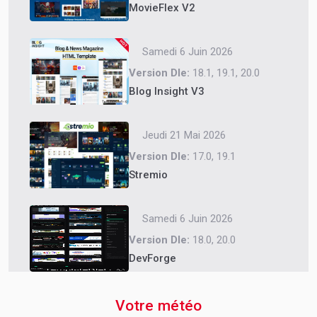
MovieFlex V2
Samedi 6 Juin 2026
Version Dle:
18.1, 19.1, 20.0
Blog Insight V3
Jeudi 21 Mai 2026
Version Dle:
17.0, 19.1
Stremio
Samedi 6 Juin 2026
Version Dle:
18.0, 20.0
DevForge
Votre météo