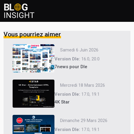
Vous pourriez aimer
Samedi 6 Juin 2026
Version Dle:
16.0, 20.0
7news pour Dle
Mercredi 18 Mars 2026
Version Dle:
17.0, 19.1
4K Star
Dimanche 29 Mars 2026
Version Dle:
17.0, 19.1