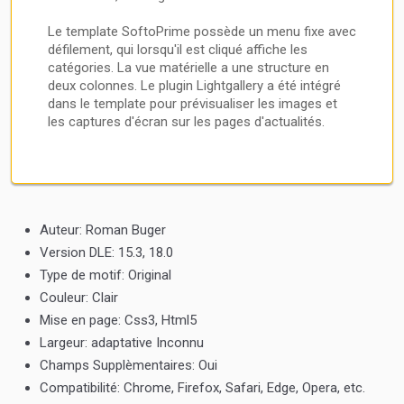
Invités
identifiant et mot de passe
d'inscription
Le template SoftoPrime possède un menu fixe avec
Invités
identifiant et mot de passe
d'inscription
défilement, qui lorsqu'il est cliqué affiche les
catégories. La vue matérielle a une structure en
deux colonnes. Le plugin Lightgallery a été intégré
dans le template pour prévisualiser les images et
les captures d'écran sur les pages d'actualités.
Auteur:
Roman Buger
Version DLE:
15.3, 18.0
Type de motif:
Original
Couleur:
Clair
Mise en page:
Css3, Html5
Largeur:
adaptative Inconnu
Champs Supplèmentaires:
Oui
Compatibilité:
Chrome, Firefox, Safari, Edge, Opera, etc.