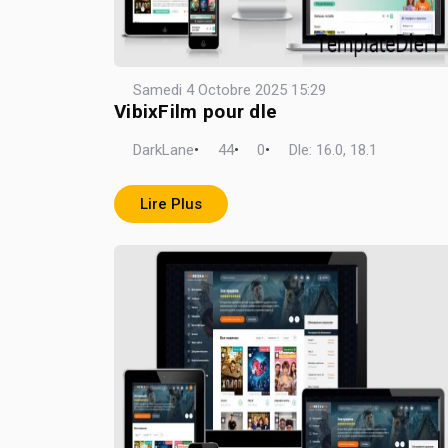
Samedi 4 Octobre 2025 15:29
VibixFilm pour dle
DarkLane
•
44
•
0
•
Dle: 16.0, 18.1
Lire Plus