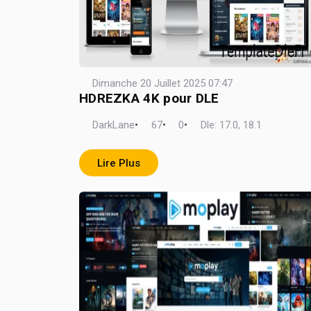
Dimanche 20 Juillet 2025 07:47
HDREZKA 4K pour DLE
DarkLane
•
67
•
0
•
Dle: 17.0, 18.1
Lire Plus