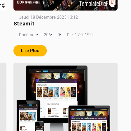
Jeudi 18 Décembre 2025 13:12
Steamit
DarkLane
•
206
•
0
•
Dle: 17.0, 19.0
Lire Plus