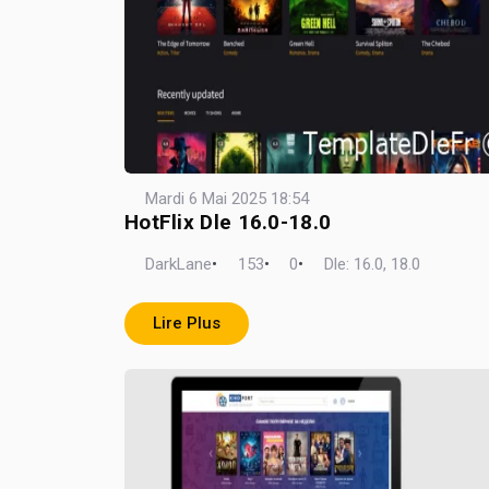
Mardi 6 Mai 2025 18:54
HotFlix Dle 16.0-18.0
DarkLane
•
153
•
0
•
Dle: 16.0, 18.0
Lire Plus