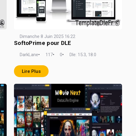
Dimanche 8 Juin 2025 16:22
SoftoPrime pour DLE
DarkLane
•
117
•
0
•
Dle: 15.3, 18.0
Lire Plus