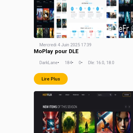
Mercredi 4 Juin 2025 17:39
MoPlay pour DLE
DarkLane
•
184
•
0
•
Dle: 16.0, 18.0
Lire Plus