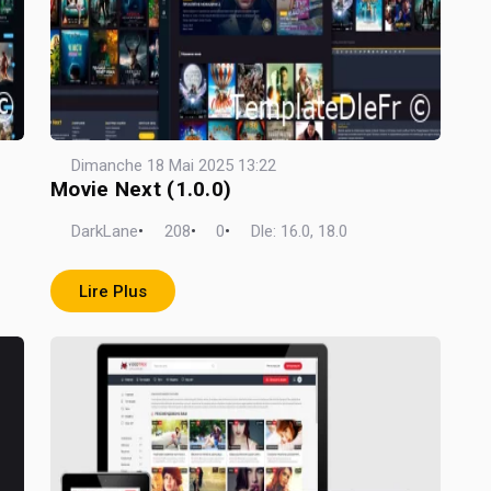
Dimanche 18 Mai 2025 13:22
Movie Next (1.0.0)
DarkLane
•
208
•
0
•
Dle: 16.0, 18.0
Lire Plus