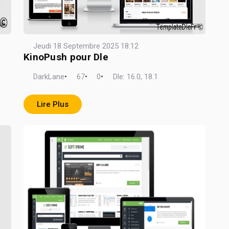
Jeudi 18 Septembre 2025 18:12
KinoPush pour Dle
DarkLane
•
67
•
0
•
Dle: 16.0, 18.1
Lire Plus