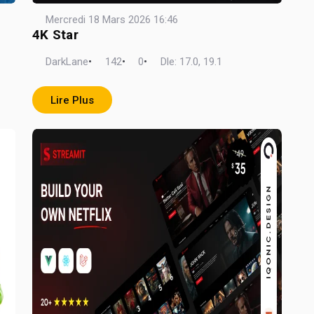
Mercredi 18 Mars 2026 16:46
4K Star
DarkLane
•
142
•
0
•
Dle: 17.0, 19.1
Lire Plus