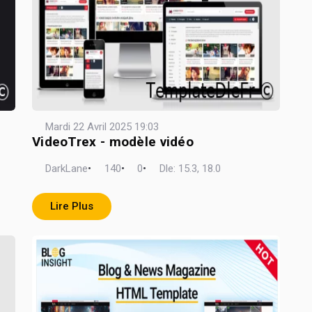
Mardi 22 Avril 2025 19:03
VideoTrex - modèle vidéo
DarkLane
•
140
•
0
•
Dle: 15.3, 18.0
Lire Plus