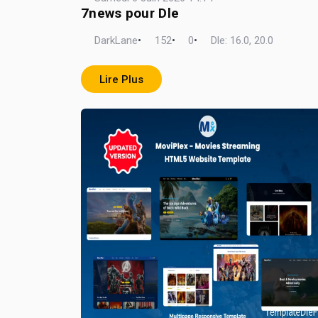
7news pour Dle
DarkLane
•
152
•
0
•
Dle: 16.0, 20.0
Lire Plus