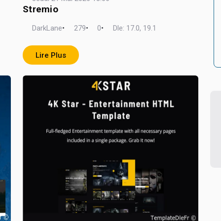
Stremio
DarkLane
•
279
•
0
•
Dle: 17.0, 19.1
Lire Plus