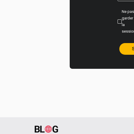
Ne pa
garder
la
sessio