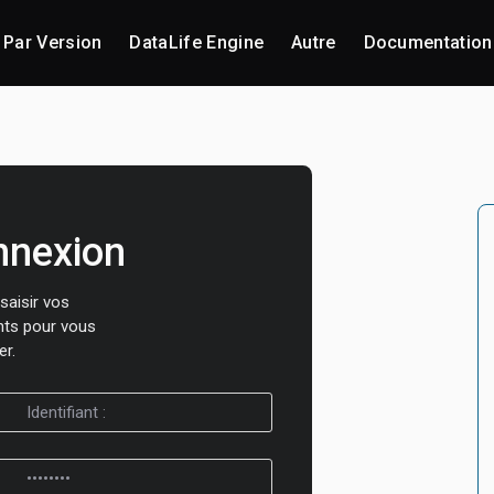
Par Version
DataLife Engine
Autre
Documentation
nnexion
 saisir vos
ants pour vous
er.