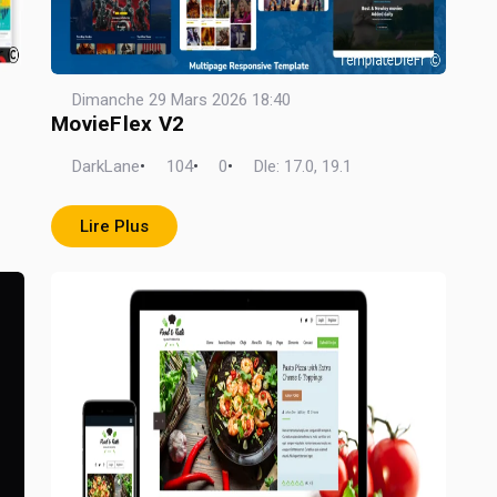
Dimanche 29 Mars 2026 18:40
MovieFlex V2
DarkLane
•
104
•
0
•
Dle: 17.0, 19.1
Lire Plus