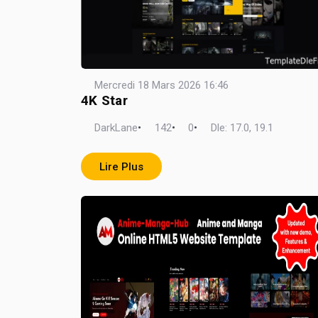
Mercredi 18 Mars 2026 16:46
4K Star
DarkLane
•
142
•
0
•
Dle: 17.0, 19.1
Lire Plus