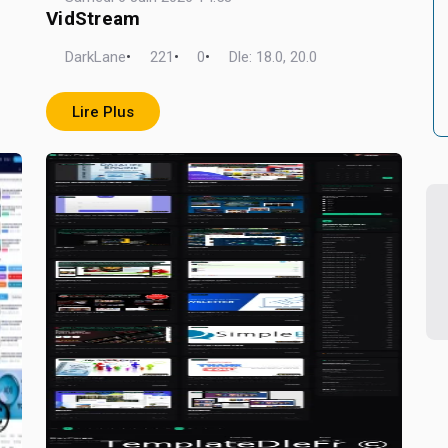
VidStream
DarkLane
•
221
•
0
•
Dle: 18.0, 20.0
Lire Plus