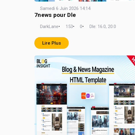
Samedi 6 Juin 2026 14:14
7news pour Dle
DarkLane
•
153
•
0
•
Dle: 16.0, 20.0
Lire Plus