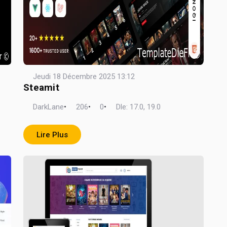
Jeudi 18 Décembre 2025 13:12
Steamit
DarkLane
•
206
•
0
•
Dle: 17.0, 19.0
Lire Plus