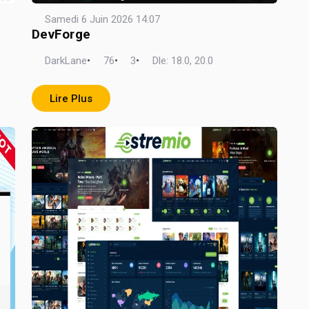
Samedi 6 Juin 2026 14:07
DevForge
DarkLane
•
76
•
3
•
Dle: 18.0, 20.0
Lire Plus