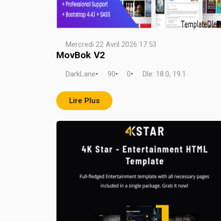
Mercredi 22 Avril 2026 17:53
MovBok V2
DarkLane
•
90
•
0
•
Dle: 18.0, 19.1
Lire Plus