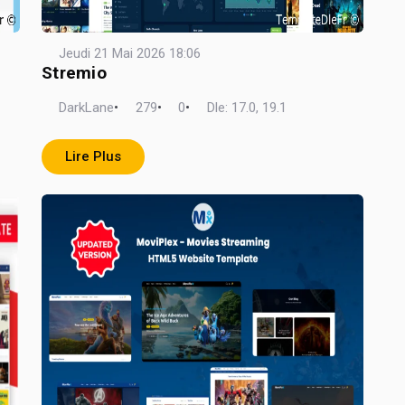
Jeudi 21 Mai 2026 18:06
Stremio
DarkLane
•
279
•
0
•
Dle: 17.0, 19.1
Lire Plus