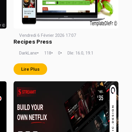
Vendredi 6 Février 2026 17:07
Recipes Press
DarkLane
•
118
•
0
•
Dle: 16.0, 19.1
Lire Plus