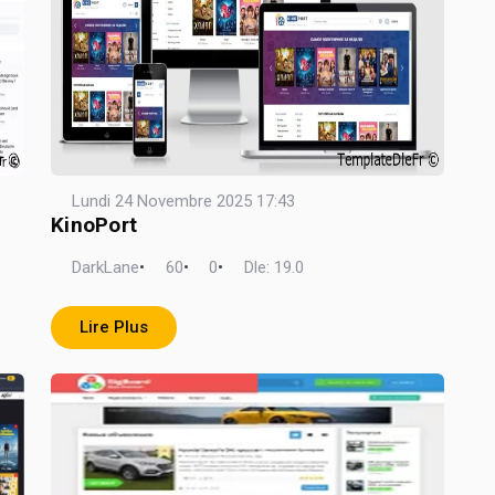
Lundi 24 Novembre 2025 17:43
KinoPort
DarkLane
•
60
•
0
•
Dle: 19.0
Lire Plus