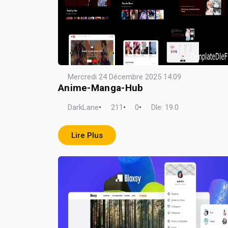
Mercredi 24 Décembre 2025 14:09
Anime-Manga-Hub
DarkLane
•
211
•
0
•
Dle: 19.0
Lire Plus