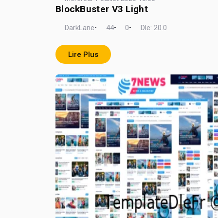
BlockBuster V3 Light
DarkLane
•
44
•
0
•
Dle: 20.0
Lire Plus