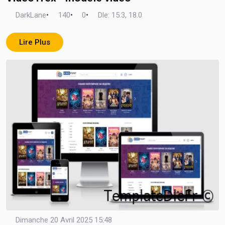
DarkLane
•
140
•
0
•
Dle: 15.3, 18.0
Lire Plus
Dimanche 20 Avril 2025 15:48