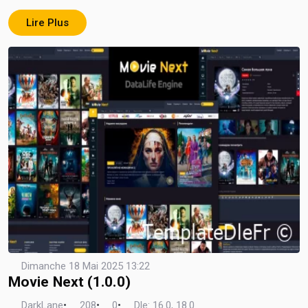
Lire Plus
Dimanche 18 Mai 2025 13:22
Movie Next (1.0.0)
DarkLane
•
208
•
0
•
Dle: 16.0, 18.0