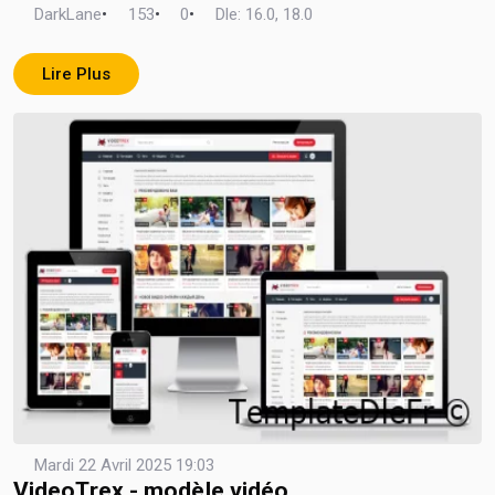
DarkLane
•
153
•
0
•
Dle: 16.0, 18.0
Lire Plus
Mardi 22 Avril 2025 19:03
VideoTrex - modèle vidéo