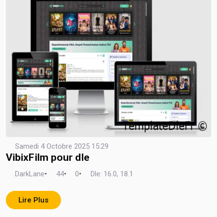
Samedi 4 Octobre 2025 15:29
VibixFilm pour dle
DarkLane
•
44
•
0
•
Dle: 16.0, 18.1
Lire Plus