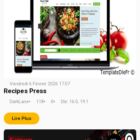
Vendredi 6 Février 2026 17:07
Recipes Press
DarkLane
•
118
•
0
•
Dle: 16.0, 19.1
Lire Plus