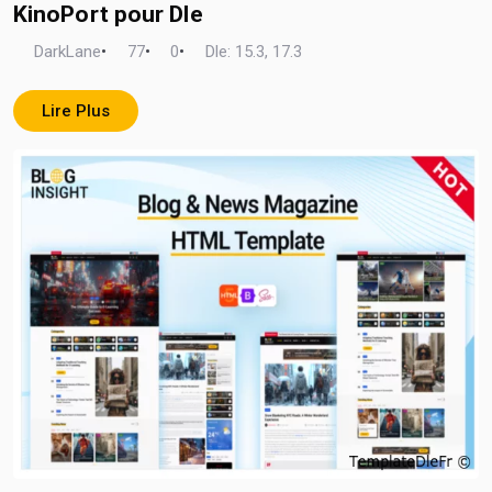
KinoPort pour Dle
DarkLane
•
77
•
0
•
Dle: 15.3, 17.3
Lire Plus