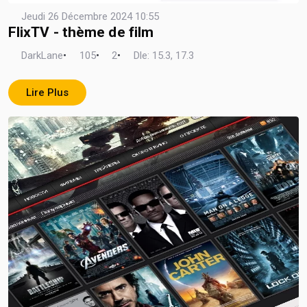
Jeudi 26 Décembre 2024 10:55
FlixTV - thème de film
DarkLane
•
105
•
2
•
Dle: 15.3, 17.3
Lire Plus