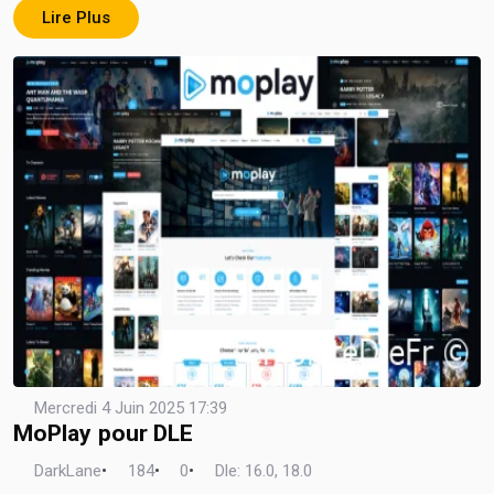
Lire Plus
Mercredi 4 Juin 2025 17:39
MoPlay pour DLE
DarkLane
•
184
•
0
•
Dle: 16.0, 18.0