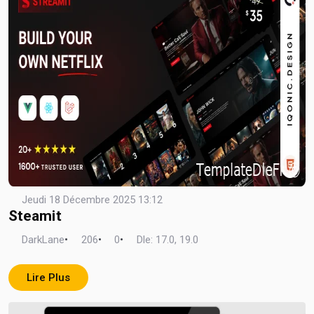
Jeudi 18 Décembre 2025 13:12
Steamit
DarkLane
•
206
•
0
•
Dle: 17.0, 19.0
Lire Plus