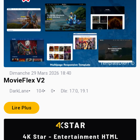
Dimanche 29 Mars 2026 18:40
MovieFlex V2
DarkLane
•
104
•
0
•
Dle: 17.0, 19.1
Lire Plus