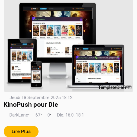
Jeudi 18 Septembre 2025 18:12
KinoPush pour Dle
DarkLane
•
67
•
0
•
Dle: 16.0, 18.1
Lire Plus