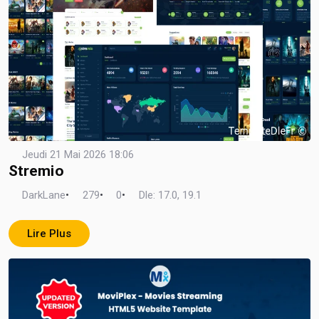
Jeudi 21 Mai 2026 18:06
Stremio
DarkLane
•
279
•
0
•
Dle: 17.0, 19.1
Lire Plus