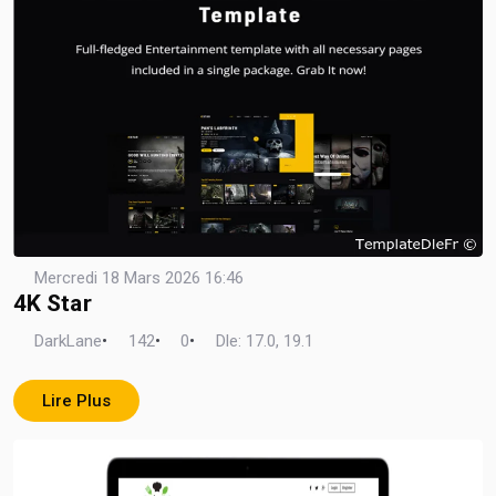
Mercredi 18 Mars 2026 16:46
4K Star
DarkLane
•
142
•
0
•
Dle: 17.0, 19.1
Lire Plus