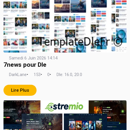
Samedi 6 Juin 2026 14:14
7news pour Dle
DarkLane
•
153
•
0
•
Dle: 16.0, 20.0
Lire Plus