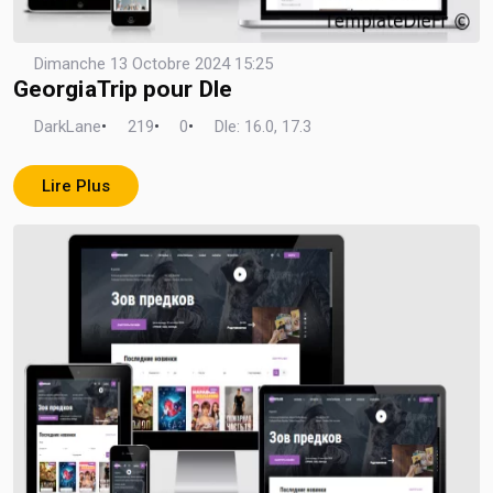
Dimanche 13 Octobre 2024 15:25
GeorgiaTrip pour Dle
DarkLane
•
219
•
0
•
Dle: 16.0, 17.3
Lire Plus