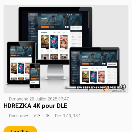
Dimanche 20 Juillet 2025 07:47
HDREZKA 4K pour DLE
DarkLane
•
67
•
0
•
Dle: 17.0, 18.1
Lire Plus