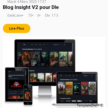
Mardi 4 Mars 2025 17:37
Blog Insight V2 pour Dle
DarkLane
•
75
•
0
•
Dle: 17.3
Lire Plus