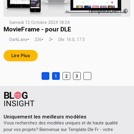
Samedi 12 Octobre 2024 18:24
MovieFrame - pour DLE
DarkLane
•
236
•
2
•
Dle: 16.0, 17.3
Lire Plus
1
2
3
Uniquement les meilleurs modèles
Vous recherchez des modèles uniques et de haute qualité
pour vos projets? Bienvenue sur
Template Dle Fr
- votre