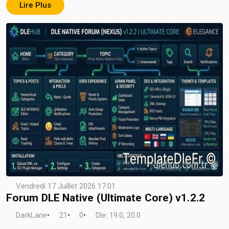
Lire Plus
Vendredi 17 Juillet 2026 17:01
Forum DLE Native (Ultimate Core) v1.2.2
DarkLane
•
21
•
0
•
Dle: 19.0, 20.0