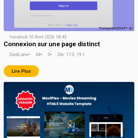
Vendredi 10 Avril 2026 18:43
Connexion sur une page distinct
DarkLane
•
68
•
0
•
Dle: 17.0, 19.1
Lire Plus