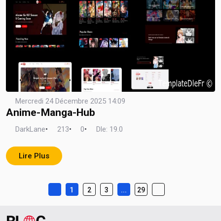
Mercredi 24 Décembre 2025 14:09
Anime-Manga-Hub
DarkLane
•
213
•
0
•
Dle: 19.0
Lire Plus
1
...
2
3
29