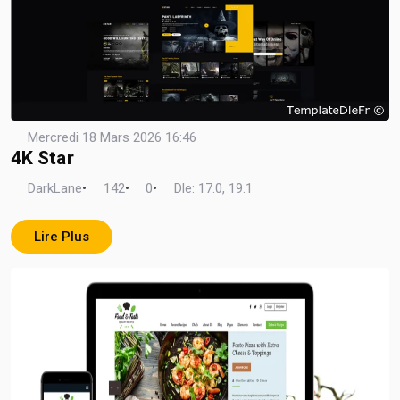
Mercredi 18 Mars 2026 16:46
4K Star
DarkLane
•
142
•
0
•
Dle: 17.0, 19.1
Lire Plus