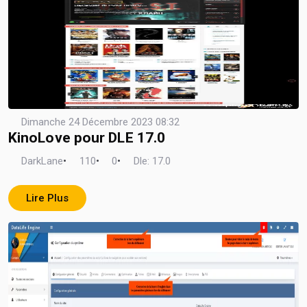
Dimanche 24 Décembre 2023 08:32
KinoLove pour DLE 17.0
DarkLane
•
110
•
0
•
Dle: 17.0
Lire Plus