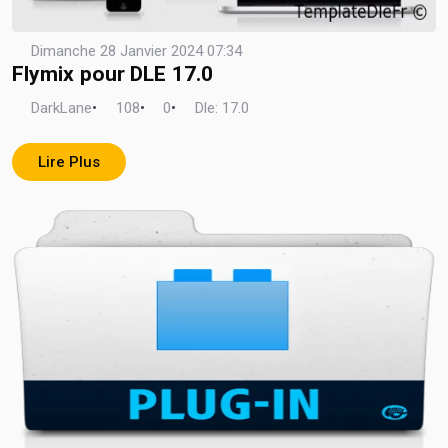
Dimanche 28 Janvier 2024 07:34
Flymix pour DLE 17.0
DarkLane
•
108
•
0
•
Dle: 17.0
Lire Plus