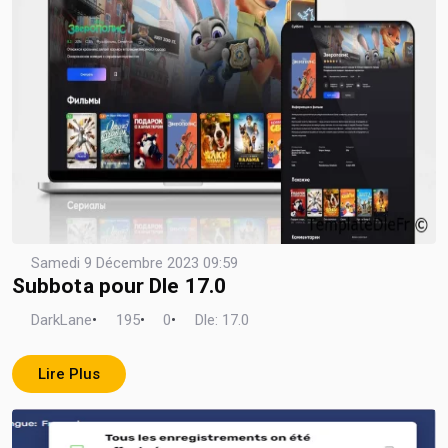
Samedi 9 Décembre 2023 09:59
Subbota pour Dle 17.0
DarkLane
•
195
•
0
•
Dle: 17.0
Lire Plus