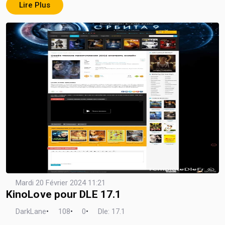
Lire Plus
Mardi 20 Février 2024 11:21
KinoLove pour DLE 17.1
DarkLane
•
108
•
0
•
Dle: 17.1