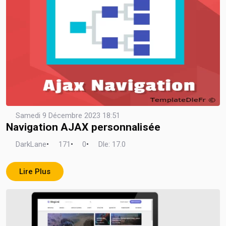
Samedi 9 Décembre 2023 18:51
Navigation AJAX personnalisée
DarkLane
•
171
•
0
•
Dle: 17.0
Lire Plus