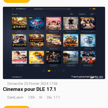
Dimanche 25 Février 2024 17:06
Cinemax pour DLE 17.1
DarkLane
•
130
•
0
•
Dle: 17.1