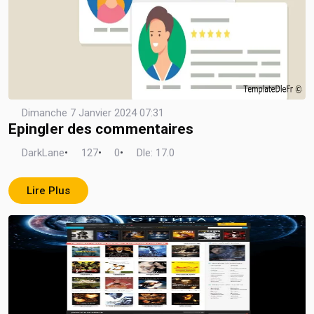
Dimanche 7 Janvier 2024 07:31
Epingler des commentaires
DarkLane
•
127
•
0
•
Dle: 17.0
Lire Plus