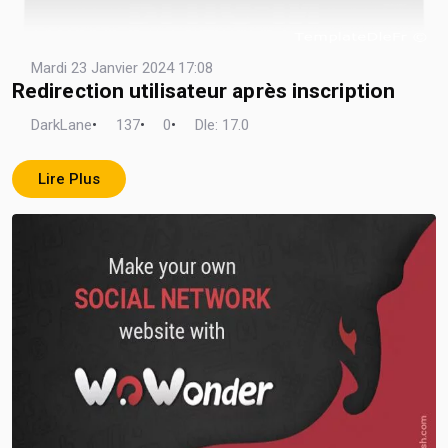
Mardi 23 Janvier 2024 17:08
Redirection utilisateur après inscription
DarkLane
•
137
•
0
•
Dle: 17.0
Lire Plus