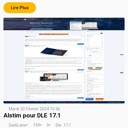
Lire Plus
Mardi 20 Février 2024 10:56
Alstim pour DLE 17.1
DarkLane
•
159
•
0
•
Dle: 17.1