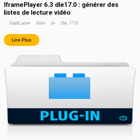
IframePlayer 6.3 dle17.0 : générer des
listes de lecture vidéo
DarkLane
•
666
•
6
•
Dle: 17.0
Lire Plus