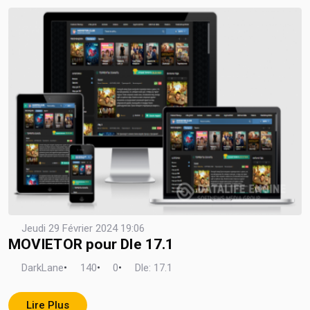
Jeudi 29 Février 2024 19:06
MOVIETOR pour Dle 17.1
DarkLane
•
140
•
0
•
Dle: 17.1
Lire Plus