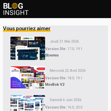
Vous pourriez aimer
Jeudi 21 Mai 2026
Version Dle:
17.0, 19.1
Stremio
Mercredi 22 Avril 2026
Version Dle:
18.0, 19.1
MovBok V2
Samedi 6 Juin 2026
Version Dle:
16.0, 20.0