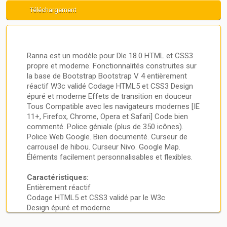
Téléchargement
Ranna est un modèle pour Dle 18.0 HTML et CSS3
propre et moderne. Fonctionnalités construites sur
la base de Bootstrap Bootstrap V 4 entièrement
réactif W3c validé Codage HTML5 et CSS3 Design
épuré et moderne Effets de transition en douceur
Tous Compatible avec les navigateurs modernes [IE
11+, Firefox, Chrome, Opera et Safari] Code bien
Invités
identifiant et mot de passe
d'inscription
commenté. Police géniale (plus de 350 icônes).
Police Web Google. Bien documenté. Curseur de
carrousel de hibou. Curseur Nivo. Google Map.
Éléments facilement personnalisables et flexibles.
Caractéristiques:
Entièrement réactif
Codage HTML5 et CSS3 validé par le W3c
Design épuré et moderne
Effets de transition fluides