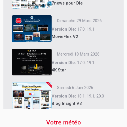
7news pour Dle
Dimanche 29 Mars 2026
Version Dle:
17.0, 19.1
MovieFlex V2
Mercredi 18 Mars 2026
Version Dle:
17.0, 19.1
4K Star
Samedi 6 Juin 2026
Version Dle:
18.1, 19.1, 20.0
Blog Insight V3
Votre météo