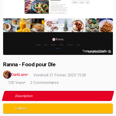
Ranna - Food pour Dle
DarkLane
•
Vendredi 21 Février, 2025 15:30
120 Vues
•
2 Commentaires
Description
Gallerie