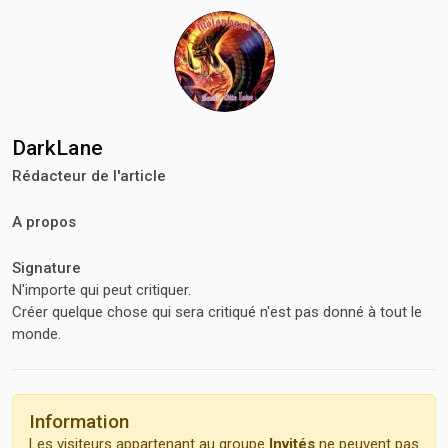
Compatibilité entre navigateurs:
Edge, Opera,
Mozilla, Google Chrome, Safari, appareils mobiles
Contenu de l'archive:
Thème, Fichiers Champs
supplémentaires
DarkLane
Rédacteur de l'article
A propos
Signature
N'importe qui peut critiquer.
Créer quelque chose qui sera critiqué n'est pas donné à tout le
monde.
Information
Les visiteurs appartenant au groupe
Invités
ne peuvent pas