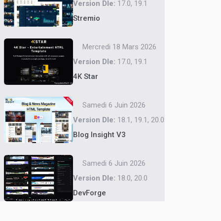
Version Dle:
17.0, 19.1
Stremio
Mercredi 18 Mars 2026
Version Dle:
17.0, 19.1
4K Star
Samedi 6 Juin 2026
Version Dle:
18.1, 19.1, 20.0
Blog Insight V3
Samedi 6 Juin 2026
Version Dle:
18.0, 20.0
DevForge