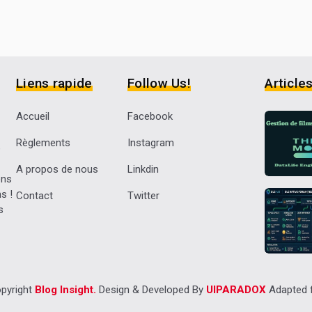
Liens rapide
Follow Us!
Article
Accueil
Facebook
Règlements
Instagram
e
A propos de nous
Linkdin
ons
s !
Contact
Twitter
s
opyright
Blog Insight.
Design & Developed By
UIPARADOX
Adapted f