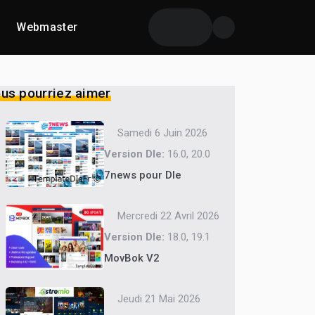
Webmaster
us pourriez aimer
Samedi 6 Juin 2026
Version Dle:
16.0, 20.0
7news pour Dle
Mercredi 22 Avril 2026
Version Dle:
18.0, 19.1
MovBok V2
Jeudi 21 Mai 2026