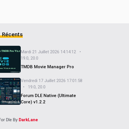
s Récents
Mardi 21 Juillet 2026 14:14:12 •
19.0, 20.0
TMDB Movie Manager Pro
Vendredi 17 Juillet 2026 17:01:58
• 19.0, 20.0
Forum DLE Native (Ultimate
Core) v1.2.2
or Dle By
DarkLane