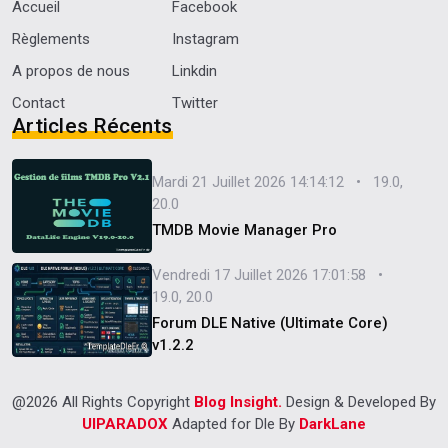
Accueil
Facebook
Règlements
Instagram
A propos de nous
Linkdin
Contact
Twitter
Articles Récents
Mardi 21 Juillet 2026 14:14:12 • 19.0,
20.0
TMDB Movie Manager Pro
Vendredi 17 Juillet 2026 17:01:58 •
19.0, 20.0
Forum DLE Native (Ultimate Core)
v1.2.2
@2026 All Rights Copyright
Blog Insight.
Design & Developed By
UIPARADOX
Adapted for Dle By
DarkLane