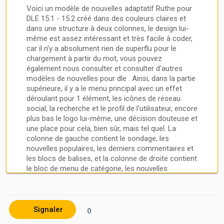
Voici un modèle de nouvelles adaptatif Ruthe pour
DLE 15.1 - 15.2 créé dans des couleurs claires et
dans une structure à deux colonnes, le design lui-
même est assez intéressant et très facile à coder,
car il n'y a absolument rien de superflu pour le
chargement à partir du mot, vous pouvez
également nous consulter et consulter d'autres
modèles de nouvelles pour dle . Ainsi, dans la partie
Invités
identifiant et mot de passe
d'inscription
supérieure, il y a le menu principal avec un effet
déroulant pour 1 élément, les icônes de réseau
social, la recherche et le profil de l'utilisateur, encore
plus bas le logo lui-même, une décision douteuse et
une place pour cela, bien sûr, mais tel quel. La
colonne de gauche contient le sondage, les
nouvelles populaires, les derniers commentaires et
les blocs de balises, et la colonne de droite contient
le bloc de menu de catégorie, les nouvelles
aléatoires, le calendrier et les archives.
Le modèle Ruthe pour DLE est une solution valable
pour créer votre propre projet d'actualités ou de
Signaler
0
blog, le modèle a été adapté et éliminé et toutes les