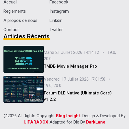
Accueil
Facebook
Règlements
Instagram
A propos de nous
Linkdin
Contact
Twitter
Articles Récents
Mardi 21 Juillet 2026 14:14:12 • 19.0,
20.0
TMDB Movie Manager Pro
Vendredi 17 Juillet 2026 17:01:58 •
19.0, 20.0
Forum DLE Native (Ultimate Core)
v1.2.2
@2026 All Rights Copyright
Blog Insight.
Design & Developed By
UIPARADOX
Adapted for Dle By
DarkLane