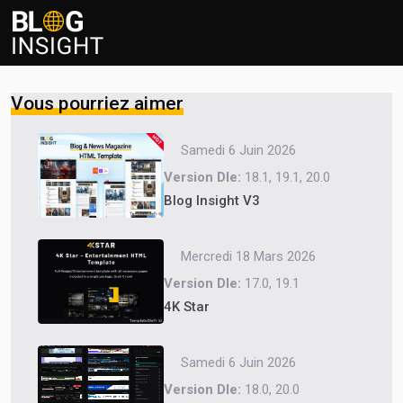
Vous pourriez aimer
Samedi 6 Juin 2026
Version Dle:
18.1, 19.1, 20.0
Blog Insight V3
Mercredi 18 Mars 2026
Version Dle:
17.0, 19.1
4K Star
Samedi 6 Juin 2026
Version Dle:
18.0, 20.0