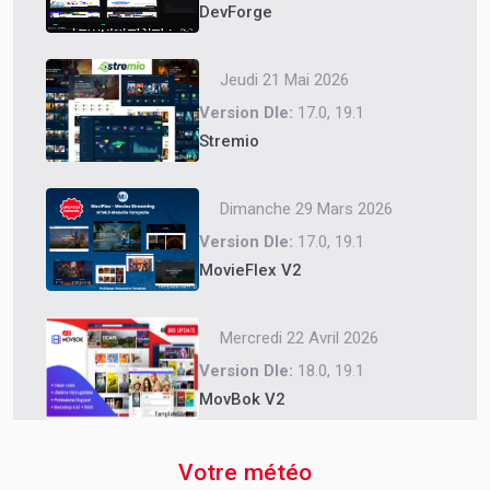
DevForge
Jeudi 21 Mai 2026
Version Dle:
17.0, 19.1
Stremio
Dimanche 29 Mars 2026
Version Dle:
17.0, 19.1
MovieFlex V2
Mercredi 22 Avril 2026
Version Dle:
18.0, 19.1
MovBok V2
Votre météo