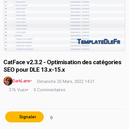
CatFace v2.3.2 - Optimisation des catégories
SEO pour DLE 13.x-15.x
DarkLane
•
Dimanche 20 Mars, 2022 14:21
376 Vues
•
0 Commentaires
Signaler
0